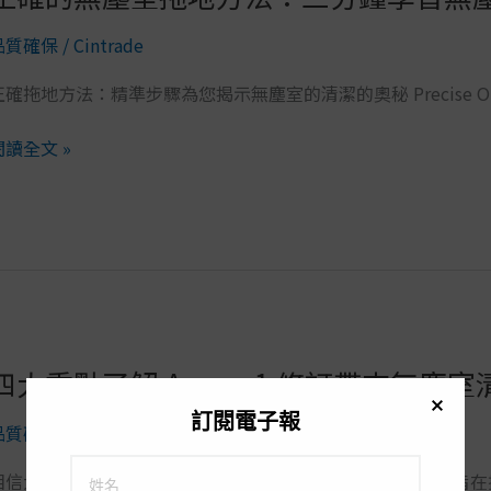
確
品質確保
/
Cintrade
的
無
確拖地方法：精準步驟為您揭示無塵室的清潔的奧秘 Precise Operatin
塵
室
閱讀全文 »
拖
地
方
法：
三
分
鐘
學
四大重點了解 Annex 1 修訂帶來無塵
四
習
大
無
訂閱電子報
品質確保
/
Cintrade
重
塵
點
室
相信大家對於 GMP Annex 1 這份文件並不陌生吧！ Annex 