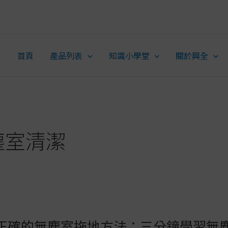
首頁
產品列表
知識小學堂
關於興全
塵室清潔
正確的無塵室拖地方法：三分鐘學習無
正