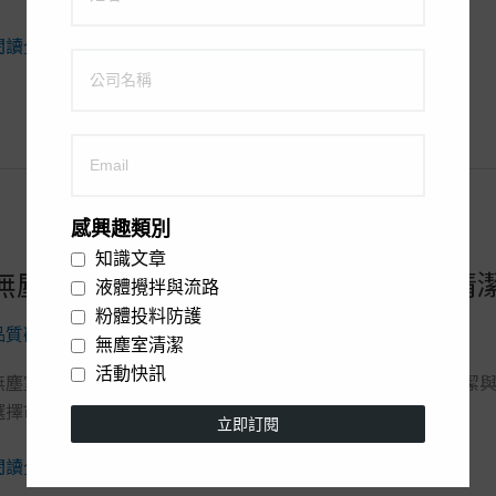
了
清
解
潔
閱讀全文 »
nnex
程
序
修
與
訂
重
帶
點
來
無
感興趣類別
塵
知識文章
無塵室清潔目的及不同無塵室等級的清
無
室
液體攪拌與流路
塵
清
粉體投料防護
品質確保
/
Cintrade
室
潔
無塵室清潔
清
標
活動快訊
無塵室清潔的目的與方法 在 無塵室專用擦拭布 關鍵表面的清潔與
潔
準
選擇市售的 B
目
立即訂閱
的
的
變
閱讀全文 »
及
革