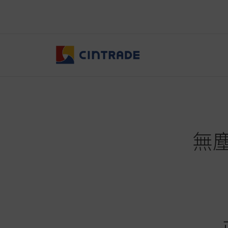
跳
至
主
要
內
容
無