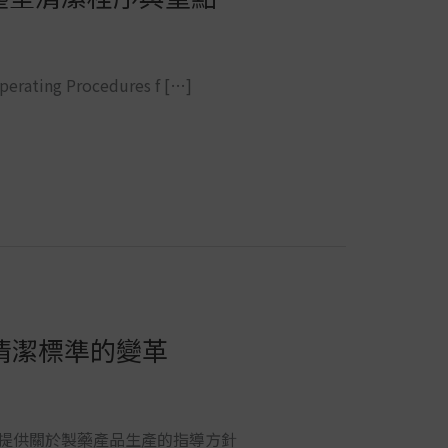
g Procedures f […]
室清潔標準的變革
1 旨在提供關於製藥產品生產的指導方針