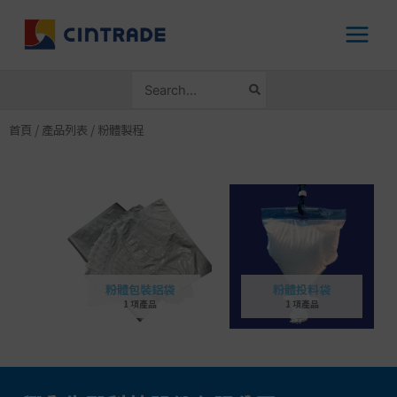
跳
至
主
要
搜
內
尋：
容
首頁
/
產品列表
/ 粉體製程
粉體包裝鋁袋
粉體投料袋
1 項產品
1 項產品