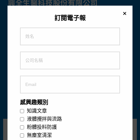
興全生醫科技股份有限公司
電話：
02-2697-1516
訂閱電子報
傳真：
02-2697-1519
地址：
22161 新北市汐止
區中興路 43 之 6 號 2 樓
電子郵件：
customerservice@cintrade.com.tw
感興趣類別
知識文章
液體攪拌與流路
粉體投料防護
訂閱電子報
無塵室清潔