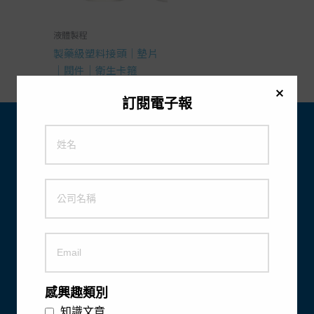
液體製程
製藥級塑料接頭｜墊片
｜閥件｜衛生卡箍
訂閱電子報
興全生醫科技股份有限公司
電話：
02-2697-1516
傳真：
02-2697-1519
地址：
22161 新北市汐止
區中興路 43 之 6 號 2 樓
電子郵件：
customerservice@cintrade.com.tw
感興趣類別
知識文章