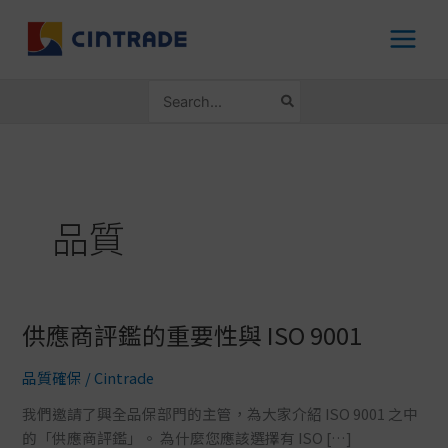
跳
至
主
要
搜
內
尋：
容
品質
供應商評鑑的重要性與 ISO 9001
供
應
品質確保
/
Cintrade
商
評
我們邀請了興全品保部門的主管，為大家介紹 ISO 9001 之中
鑑
的「供應商評鑑」。 為什麼您應該選擇有 ISO […]