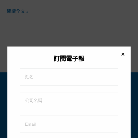
的
重
閱讀全文 »
要
性
與
ISO
9001
訂閱電子報
興全生醫科技股份有限公司
電話：
02-2697-1516
傳真：
02-2697-1519
地址：
22161 新北市汐止
區中興路 43 之 6 號 2 樓
電子郵件：
customerservice@cintrade.com.tw