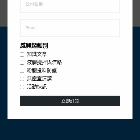
興全生醫科技股份有限公司
電話：
02-2697-1516
感興趣類別
傳真：
02-2697-1519
知識文章
地址：
22161 新北市汐止
區中興路 43 之 6 號 2 樓
液體攪拌與流路
電子郵件：
customerservice@cintrade.com.tw
粉體投料防護
無塵室清潔
活動快訊
立即訂閱