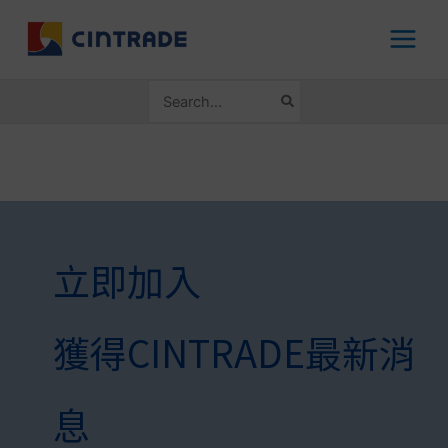
跳
至
主
要
搜
內
尋：
容
立即加入
獲得CINTRADE最新消
息