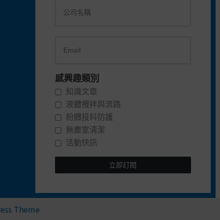
感興趣類別
知識文章
液體攪拌與流路
粉體投料防護
無塵室清潔
活動快訊
立即訂閱
ress Theme