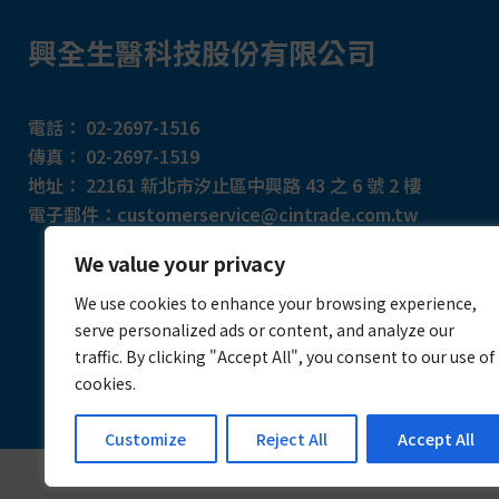
興全生醫科技股份有限公司
電話：
02-2697-1516
傳真：
02-2697-1519
地址：
22161 新北市汐止
區中興路 43 之 6 號 2 樓
電子郵件：
customerservice@cintrade.com.tw
We value your privacy
We use cookies to enhance your browsing experience,
serve personalized ads or content, and analyze our
traffic. By clicking "Accept All", you consent to our use of
cookies.
Customize
Reject All
Accept All
Copyrig