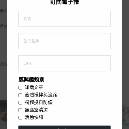
訂閱電子報
水認證(NSF-61)
學物質。
使用壽命更長。
感興趣類別
知識文章
液體攪拌與流路
粉體投料防護
無塵室清潔
活動快訊