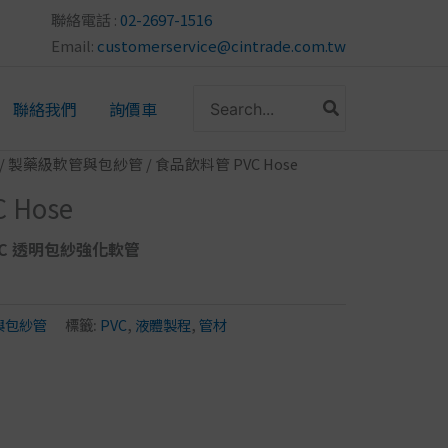
聯絡電話 :
02-2697-1516
Email:
customerservice@cintrade.com.tw
搜
聯絡我們
詢價車
尋：
/
製藥級軟管與包紗管
/ 食品飲料管 PVC Hose
 Hose
 PVC 透明包紗強化軟管
與包紗管
標籤:
PVC
,
液體製程
,
管材