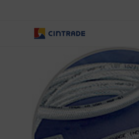
跳
至
主
要
內
容