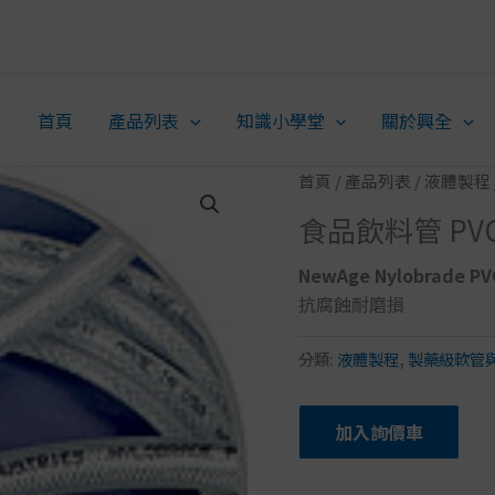
首頁
產品列表
知識小學堂
關於興全
首頁
/
產品列表
/
液體製程
食品飲料管 PVC
NewAge Nylobrade
抗腐蝕耐磨損
分類:
液體製程
,
製藥級軟管
加入詢價車