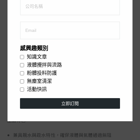
感興趣類別
知識文章
液體攪拌與流路
Zebragard a hydrophobic and
hydrophilic filter
粉體投料防護
無塵室清潔
有水珠的膜材表面為
疏水性質
、沒有水珠的膜材表面則為
親
活動快訊
水性質
立即訂閱
產品特色
兼具親水與疏水特性，確保液體與氣體通過無阻