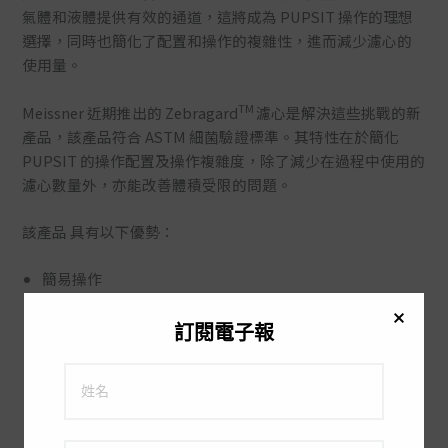
氣體和液體提供有效的通道，這將成為 PUPSIT 操作的理想
選擇，同時也簡化了配置和操作的複雜性，進而減少濾心的
使用量。
TM
Meissner 近期推出的 Zebragard
濾心是解決這些挑戰的新
產品，該產品符合 ASTM 細菌驗證標準。其特性在於簡化
PUPSIT 的操作配置及操作複雜度，除了減少在過程中使用的
濾心數量外，亦能改善體積受限的問題。
該產品 具有以下優勢：
簡易操作
沒有容量限制，具有重複進行完整性測試的機會
合併空氣濾心以及液體濾心，減少在組件中使用的濾心數
訂閱電子報
量