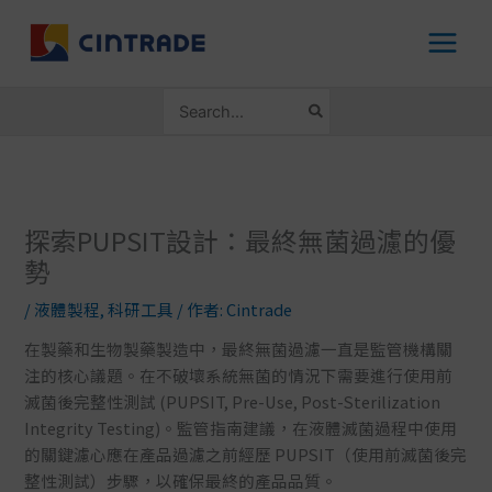
跳
至
主
要
搜
內
尋：
容
探索PUPSIT設計：最終無菌過濾的優
勢
/
液體製程
,
科研工具
/ 作者:
Cintrade
在製藥和生物製藥製造中，最終無菌過濾一直是監管機構關
注的核心議題。在不破壞系統無菌的情況下需要進行使用前
滅菌後完整性測試 (PUPSIT, Pre-Use, Post-Sterilization
Integrity Testing)。監管指南建議，在液體滅菌過程中使用
的關鍵濾心應在產品過濾之前經歷 PUPSIT（使用前滅菌後完
整性測試）步驟，以確保最終的產品品質。