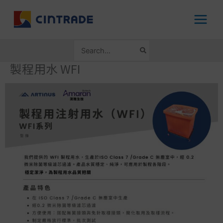
跳
至
主
要
搜
內
尋：
容
製程用水 WFI