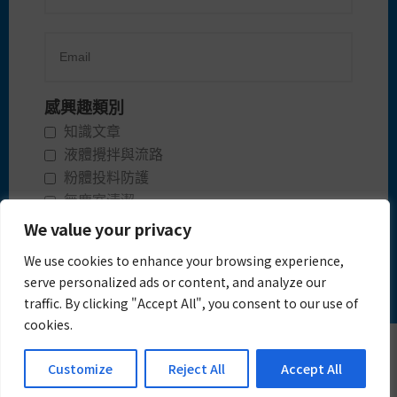
感興趣類別
知識文章
液體攪拌與流路
粉體投料防護
無塵室清潔
活動快訊
We value your privacy
We use cookies to enhance your browsing experience,
立即訂閱
serve personalized ads or content, and analyze our
traffic. By clicking "Accept All", you consent to our use of
cookies.
Copyright © 2021 興全生醫科技股份有限公司 | Powered by
Astra WordPress Theme
Customize
Reject All
Accept All